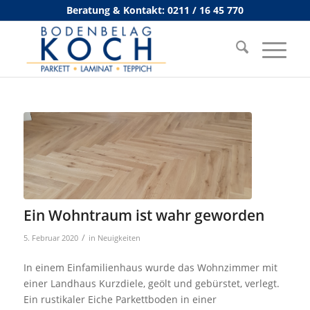
Beratung & Kontakt: 0211 / 16 45 770
Ein Wohntraum ist wahr geworden
/
5. Februar 2020
in
Neuigkeiten
In einem Einfamilienhaus wurde das Wohnzimmer mit
einer Landhaus Kurzdiele, geölt und gebürstet, verlegt.
Ein rustikaler Eiche Parkettboden in einer