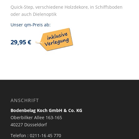
Quick-Step, verschiedene Holzdekore, in Schiffsboden
oder auch Dielenoptik
Unser qm-Preis ab:
29,95 €
ANSCHRIFT
Bodenbelag Koch GmbH & Co. KG
Oberbilker Allee 163-165
40227 Düsseldorf
Telefon : 0211-16 45 770