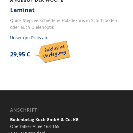
ANGEBOT DER WOCHE
Laminat
Quick-Step, verschiedene Holzdekore, in Schiffsboden
oder auch Dielenoptik
Unser qm-Preis ab:
29,95 €
ANSCHRIFT
Bodenbelag Koch GmbH & Co. KG
Oberbilker Allee 163-165