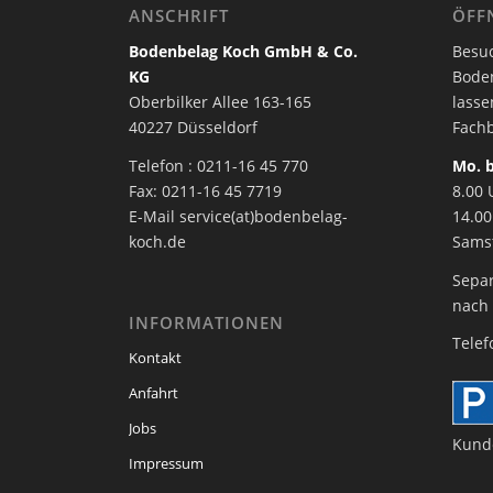
ANSCHRIFT
ÖFF
Bodenbelag Koch GmbH & Co.
Besuc
KG
Bode
Oberbilker Allee 163-165
lasse
40227 Düsseldorf
Fachb
Telefon : 0211-16 45 770
Mo. b
Fax: 0211-16 45 7719
8.00 
E-Mail service(at)bodenbelag-
14.00
koch.de
Sams
Sepa
nach
INFORMATIONEN
Telef
Kontakt
Anfahrt
Jobs
Kund
Impressum