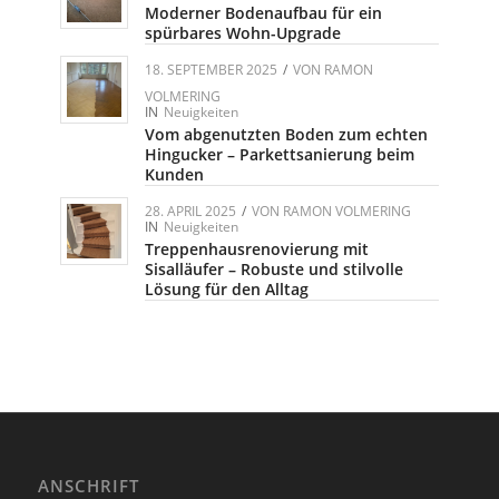
Moderner Bodenaufbau für ein
spürbares Wohn-Upgrade
18. SEPTEMBER 2025
/
VON
RAMON
VOLMERING
IN
Neuigkeiten
Vom abgenutzten Boden zum echten
Hingucker – Parkettsanierung beim
Kunden
28. APRIL 2025
/
VON
RAMON VOLMERING
IN
Neuigkeiten
Treppenhausrenovierung mit
Sisalläufer – Robuste und stilvolle
Lösung für den Alltag
ANSCHRIFT