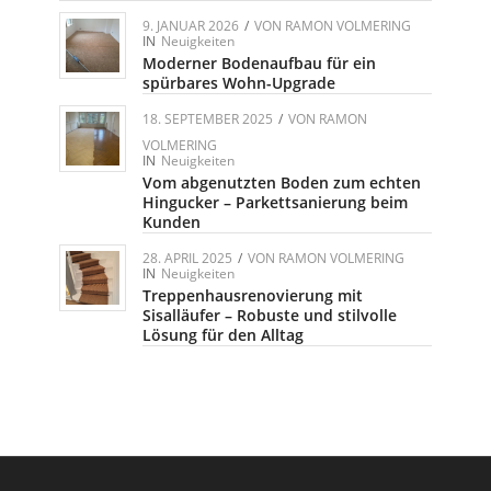
9. JANUAR 2026
/
VON
RAMON VOLMERING
IN
Neuigkeiten
Moderner Bodenaufbau für ein
spürbares Wohn-Upgrade
18. SEPTEMBER 2025
/
VON
RAMON
VOLMERING
IN
Neuigkeiten
Vom abgenutzten Boden zum echten
Hingucker – Parkettsanierung beim
Kunden
28. APRIL 2025
/
VON
RAMON VOLMERING
IN
Neuigkeiten
Treppenhausrenovierung mit
Sisalläufer – Robuste und stilvolle
Lösung für den Alltag