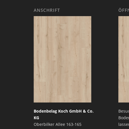
ANSCHRIFT
ÖFF
Bodenbelag Koch GmbH & Co.
Besuc
KG
Bode
Oberbilker Allee 163-165
lasse