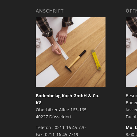
ANSCHRIFT
ÖFF
Bodenbelag Koch GmbH & Co.
Besuc
KG
Bode
Oberbilker Allee 163-165
lasse
40227 Düsseldorf
Fachb
Telefon : 0211-16 45 770
Mo. b
Fax: 0211-16 45 7719
8.00 