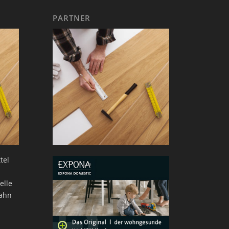
PARTNER
tel
elle
bahn